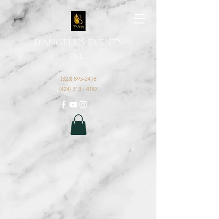
D'ANGELUS EVENTS
INC.
(323) 893-2418
(424) 313 - 4187